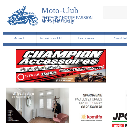
Moto-Club
d'Epernay
PARTAGEZ NOTRE PASSION
REJOIGNEZ-NOUS !
Accueil
Adhésion au Club
Les licences
News Clu