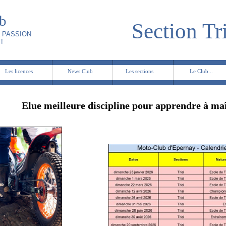
b
Section Tr
y
 PASSION
!
Les licences
News Club
Les sections
Le Club...
Elue meilleure discipline pour apprendre à maît