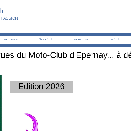
b
 PASSION
!
Les licences
News Club
Les sections
Le Club...
ues du Moto-Club d'Epernay... à d
Edition 2026