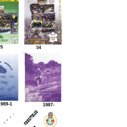
2005
2004
988
1987-1988